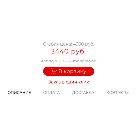
Старая цена:
4300 руб.
3440 руб.
Артикул.
013-122-monobrown
В корзину
Заказ в один клик
ОПИСАНИЕ
ОПЛАТА
ДОСТАВКА
КОНТАКТЫ
Достаточно ли иметь обыкновенную
кожаную обложку на паспорт?
Кожаная мужская обложка для паспорта и
документов Nevatus DG серии Stefan
- универсальный