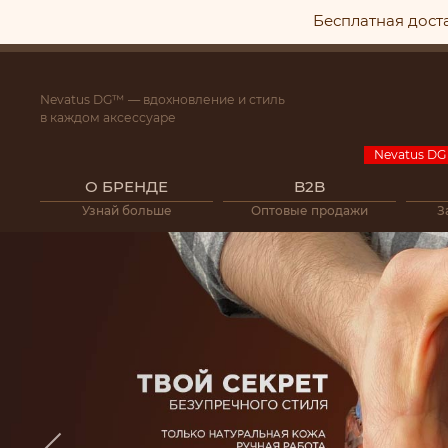
Бесплатная дост
Nevatus DG™ — вдохновление и стиль
в каждом аксессуаре
О БРЕНДЕ
B2B
Узнай больше
Оптовые продажи
З