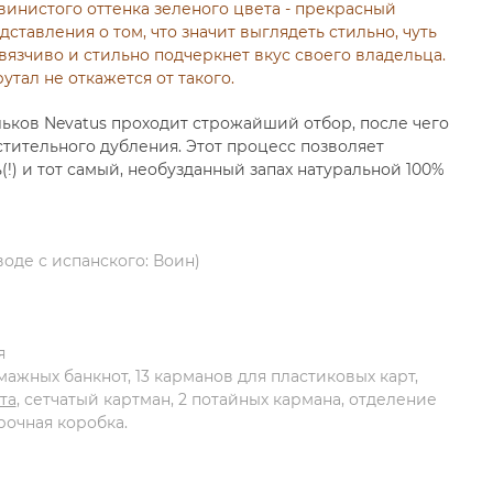
инистого оттенка зеленого цвета - прекрасный
дставления о том, что значит выглядеть стильно, чуть
вязчиво и стильно подчеркнет вкус своего владельца.
тал не откажется от такого.
ьков Nevatus проходит строжайший отбор, после чего
тительного дубления. Этот процесс позволяет
ь(!) и тот самый, необузданный запах натуральной 100%
оде с испанского: Воин)
я
ажных банкнот, 13 карманов для пластиковых карт,
та
, сетчатый картман, 2 потайных кармана, отделение
очная коробка.