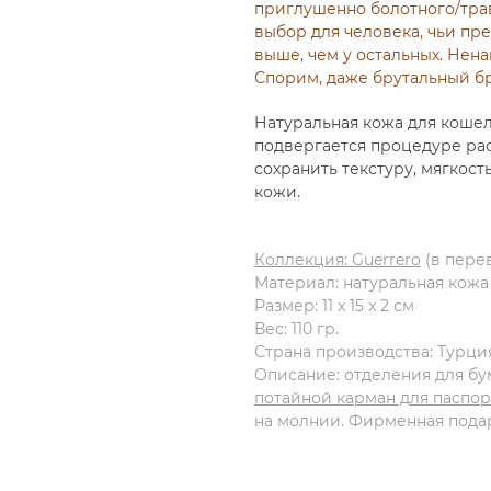
приглушенно болотного/трав
выбор для человека, чьи пре
выше, чем у остальных. Нена
Спорим, даже брутальный бру
Натуральная кожа для кошел
подвергается процедуре рас
сохранить текстуру, мягкост
кожи.
Коллекция: Guerrero
(в перев
Материал: натуральная кожа
Размер: 11 x 15 x 2 см
Вес: 110 гр.
Страна производства: Турци
Описание: отделения для бум
потайной карман для паспор
на молнии. Фирменная подар